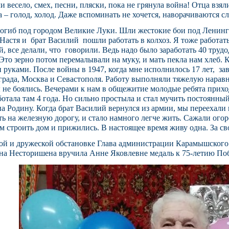
и весело, смех, песни, пляски, пока не грянула война! Отца взял
а – голод, холод. Даже вспоминать не хочется, наворачиваются сл
огиб под городом Великие Луки. Шли жестокие бои под Ленингр
 Настя и брат Василий пошли работать в колхоз. Я тоже работ
, все делали, что говорили. Ведь надо было заработать 40 труд
 Это зерно потом перемалывали на муку, и мать пекла нам хлеб. 
 руками. После войны в 1947, когда мне исполнилось 17 лет, за
рада, Москва и Севастополя. Работу выполняли тяжелую нарав
 не боялись. Вечерами к нам в общежитие молодые ребята приход
отала там 4 года. Но сильно простыла и стал мучить постоянный
на Родину. Когда брат Василий вернулся из армии, мы переехали
ть на железную дорогу, и стало намного легче жить. Сажали ого
м строить дом и прижились. В настоящее время живу одна. За св
ой и дружеской обстановке Глава администрации Карамышского
а Несторишена вручила Анне Яковлевне медаль к 75-летию Поб