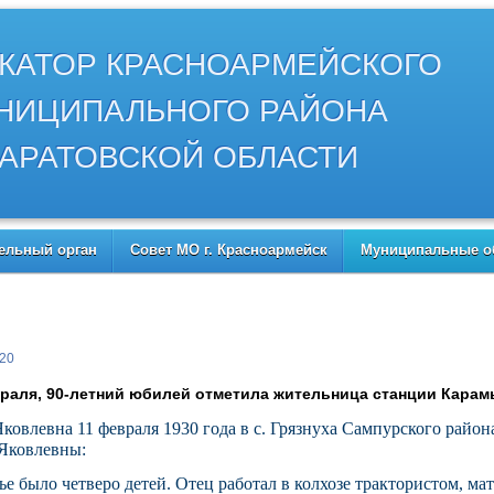
КАТОР КРАСНОАРМЕЙСКОГО
НИЦИПАЛЬНОГО РАЙОНА
АРАТОВСКОЙ ОБЛАСТИ
ельный орган
Совет МО г. Красноармейск
Муниципальные о
020
враля, 90-летний юбилей отметила жительница станции Кара
ковлевна 11 февраля 1930 года в с. Грязнуха Сампурского райо
Яковлевны:
ье было четверо детей. Отец работал в колхозе трактористом, ма