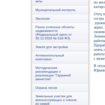
акты
но жил
каторг
Муниципальный контроль
Отец п
сестра
Экология
урожай
Ранее учтенные объекты
зерно.
недвижимости
своими
(Федеральный закон от
Ленинг
30.12.2020 № 518-ФЗ)
работы
Прораб
Земля для застройки
опять 
работа
Антимонопольный
с муже
комплаенс
В тепл
Методические
Юрьевн
рекомендации о
реализации "Гаражной
амнистии"
Охрана лесов
Земельные участки для
военнослужащих и членов
их семей