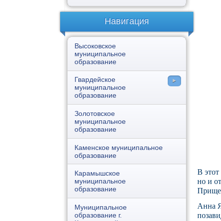
Навигация
Высоковское
муниципальное
образование
Гвардейское
муниципальное
образование
Каменка
Золотовское
муниципальное
Гвардейское
образование
Даниловка
Каменское муниципальное
образование
В этот
Карамышское
но и о
муниципальное
образование
Прищеп
Анна Я
Муниципальное
образование г.
позави