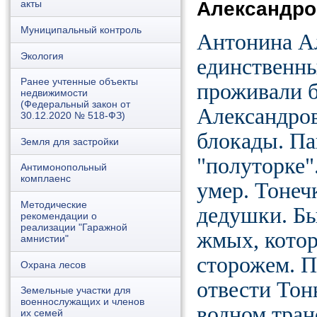
Александро
акты
Муниципальный контроль
Антонина Ал
Экология
единственны
Ранее учтенные объекты
проживали 
недвижимости
(Федеральный закон от
Александров
30.12.2020 № 518-ФЗ)
блокады. Па
Земля для застройки
"полуторке"
Антимонопольный
комплаенс
умер. Тонеч
Методические
дедушки. Бы
рекомендации о
реализации "Гаражной
жмых, котор
амнистии"
сторожем. П
Охрана лесов
отвести Тон
Земельные участки для
военнослужащих и членов
водном тран
их семей