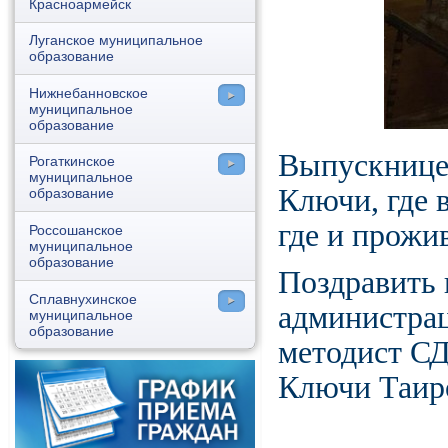
Красноармейск
Луганское муниципальное
образование
Нижнебанновское
муниципальное
образование
Выпускницей
Нижняя Банновка
Рогаткинское
муниципальное
Ключи, где 
Белогорское
образование
где и прожи
Рогаткино
Россошанское
муниципальное
Гусево
образование
Поздравить
Пряхино
Сплавнухинское
администра
муниципальное
Кубасово
образование
методист СД
Клубково
декларации
Ключи Таир