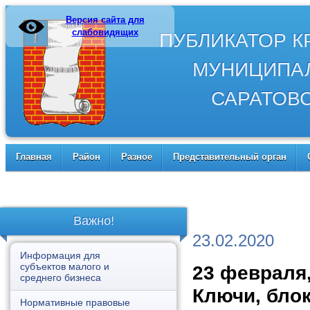
Версия сайта для
слабовидящих
ПУБЛИКАТОР 
МУНИЦИПА
САРАТОВ
Главная
Район
Разное
Представительный орган
Важно!
23.02.2020
Информация для
субъектов малого и
23 февраля,
среднего бизнеса
Ключи, бло
Нормативные правовые