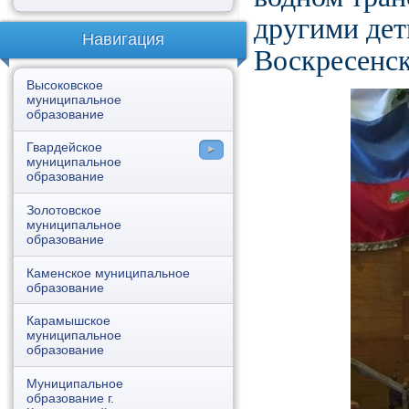
другими дет
Навигация
Воскресенск
Высоковское
муниципальное
образование
Гвардейское
муниципальное
образование
Каменка
Золотовское
муниципальное
Гвардейское
образование
Даниловка
Каменское муниципальное
образование
Карамышское
муниципальное
образование
Муниципальное
образование г.